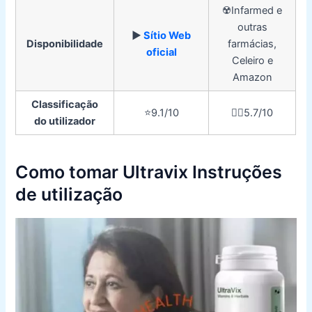
☢️Infarmed e
outras
▶️
Sítio Web
Disponibilidade
farmácias,
oficial
Celeiro e
Amazon
Classificação
⭐️9.1/10
👎🏼5.7/10
do utilizador
Como tomar Ultravix Instruções
de utilização