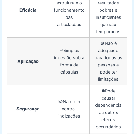
estrutura e o
resultados
Eficácia
funcionamento
pobres e
das
insuficientes
articulações
que são
temporários
🚫Não é
✅Simples
adequado
ingestão sob a
para todas as
Aplicação
forma de
pessoas e
cápsulas
pode ter
limitações
⛔️Pode
causar
🍃Não tem
dependência
Segurança
contra-
ou outros
indicações
efeitos
secundários