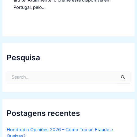
Portugal, pelo…
Pesquisa
S
e
a
r
c
h
f
Postagens recentes
o
r
:
Hondrodin Opiniões 2026 – Como Tomar, Fraude e
Queixas?