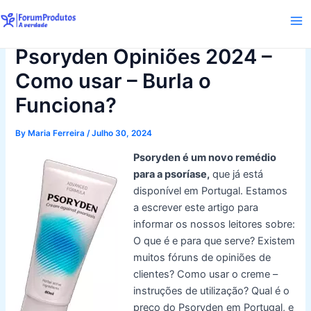
Skip
to
Ma
content
Psoryden Opiniões 2024 –
Me
Como usar – Burla o
Funciona?
By
Maria Ferreira
/
Julho 30, 2024
Psoryden é um novo remédio
para a psoríase,
que já está
disponível em Portugal. Estamos
a escrever este artigo para
informar os nossos leitores sobre:
O que é e para que serve? Existem
muitos fóruns de opiniões de
clientes? Como usar o creme –
instruções de utilização? Qual é o
preço do Psoryden em Portugal, e