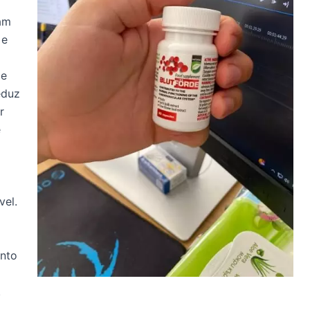
am
 e
de
eduz
r
e
vel.
ento
.