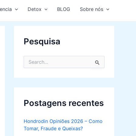
encia
Detox
BLOG
Sobre nós
Pesquisa
S
e
a
r
c
h
f
Postagens recentes
o
r
:
Hondrodin Opiniões 2026 – Como
Tomar, Fraude e Queixas?