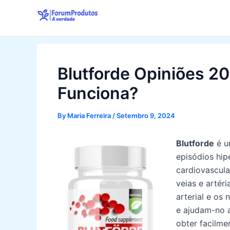
Skip
to
content
Blutforde Opiniões 20
Funciona?
By
Maria Ferreira
/
Setembro 9, 2024
Blutforde
é u
episódios hip
cardiovascul
veias e artér
arterial e os 
e ajudam-no a
obter facilme