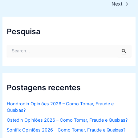
Next
→
Pesquisa
S
e
a
r
c
h
f
Postagens recentes
o
r
:
Hondrodin Opiniões 2026 – Como Tomar, Fraude e
Queixas?
Ostedin Opiniões 2026 – Como Tomar, Fraude e Queixas?
Sonifix Opiniões 2026 – Como Tomar, Fraude e Queixas?