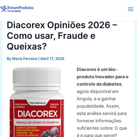
Skip
to
Ma
content
Diacorex Opiniões 2026 –
Me
Como usar, Fraude e
Queixas?
By
Maria Ferreira
/
Abril 17, 2025
Diacorex é um bio-
produto inovador para o
controlo da diabetes
,
agora disponível em
Angola, e a ganhar
popularidade. Assim,
esta análise servirá para
fornecer informações
suficientes sobre: O que
é e
para que serve
?