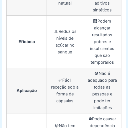
natural
aditivos
sintéticos
🩻Podem
alcançar
👍🏼Reduz os
resultados
níveis de
Eficácia
pobres e
açúcar no
insuficientes
sangue
que são
temporários
🚫Não é
✅Fácil
adequado para
receção sob a
todas as
Aplicação
forma de
pessoas e
cápsulas
pode ter
limitações
⛔️Pode causar
🍃Não tem
dependência