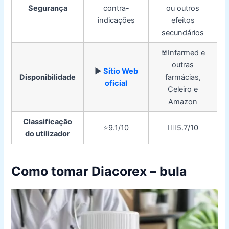
Segurança
contra-
ou outros
indicações
efeitos
secundários
☢️Infarmed e
outras
▶️
Sítio Web
Disponibilidade
farmácias,
oficial
Celeiro e
Amazon
Classificação
⭐️9.1/10
👎🏼5.7/10
do utilizador
Como tomar Diacorex – bula