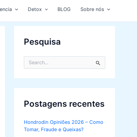
encia
Detox
BLOG
Sobre nós
Pesquisa
S
e
a
r
c
h
f
Postagens recentes
o
r
:
Hondrodin Opiniões 2026 – Como
Tomar, Fraude e Queixas?