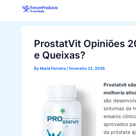
Skip
to
content
ProstatVit Opiniões 
e Queixas?
By
Maria Ferreira
/
Fevereiro 22, 2026
Prostatvit sã
melhoria ativa
são desenvolv
sintomas de H
ensaios clíni
aprovados pa
da próstata a