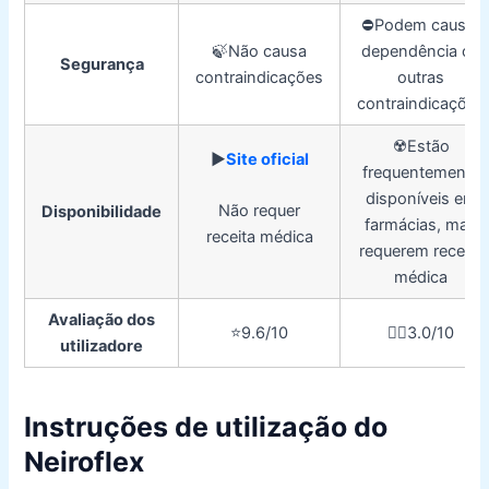
⛔️Podem causar
🍃Não causa
dependência ou
Segurança
contraindicações
outras
contraindicações
☢️Estão
▶️
Site oficial
frequentemente
disponíveis em
Não requer
Disponibilidade
farmácias, mas
receita médica
requerem receita
médica
Avaliação dos
⭐️9.6/10
👎🏼3.0/10
utilizadore
Instruções de utilização do
Neiroflex