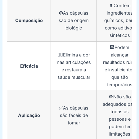
💊Contêm
☘️As cápsulas
ingredientes
Composição
são de origem
químicos, bem
biológic
como aditivos
sintéticos
🩻Podem
👍🏼Elimina a dor
alcançar
nas articulações
resultados ruins
Eficácia
e restaura a
e insuficientes
saúde muscular
que são
temporários
🚫Não são
adequados para
✅As cápsulas
todas as
Aplicação
são fáceis de
pessoas e
tomar
podem ter
limitações