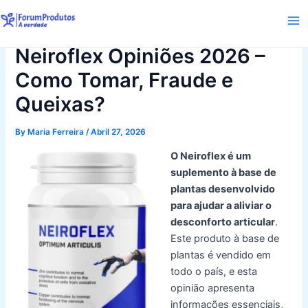
Skip
to
Ma
content
Neiroflex Opiniões 2026 –
Me
Como Tomar, Fraude e
Queixas?
By
Maria Ferreira
/
Abril 27, 2026
O Neiroflex é um
suplemento à base de
plantas desenvolvido
para ajudar a aliviar o
desconforto articular
.
Este produto à base de
plantas é vendido em
todo o país, e esta
opinião apresenta
informações essenciais,