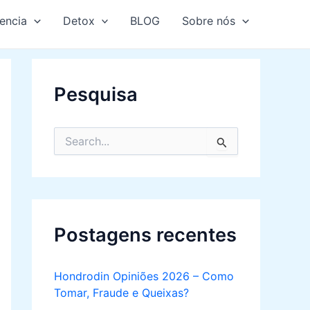
encia
Detox
BLOG
Sobre nós
Pesquisa
S
e
a
r
c
h
f
Postagens recentes
o
r
:
Hondrodin Opiniões 2026 – Como
Tomar, Fraude e Queixas?