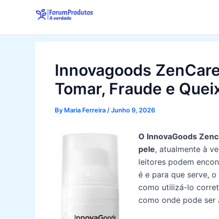
Skip
to
content
Innovagoods ZenCare
Tomar, Fraude e Quei
By
Maria Ferreira
/
Junho 9, 2026
O InnovaGoods Zenc
pele
, atualmente à v
leitores podem encon
é e para que serve, o
como utilizá-lo corre
como onde pode ser a