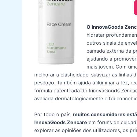
O InnovaGoods Zenca
hidratar profundament
outros sinais de env
camada externa da pe
ajudando a promover
mais jovem. Com uma
melhorar a elasticidade, suavizar as linhas 
pescoço. Também ajuda a iluminar a tez, re
fórmula patenteada do InnovaGoods Zencare
avaliada dermatologicamente e foi concebida
Por todo o país,
muitos consumidores estão
InnovaGoods Zencare
em fóruns de cuidado
explorar as opiniões dos utilizadores, os pr