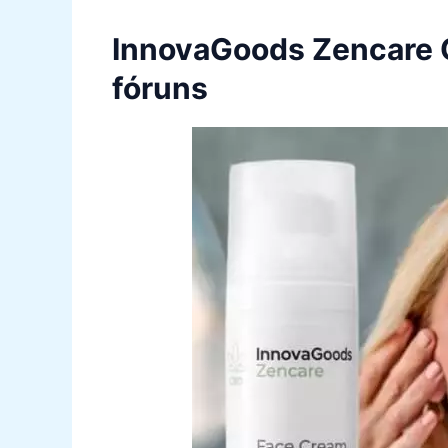
InnovaGoods Zencare O
fóruns