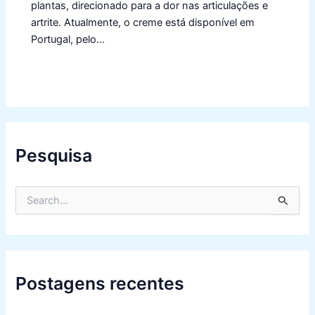
plantas, direcionado para a dor nas articulações e
artrite. Atualmente, o creme está disponível em
Portugal, pelo…
Pesquisa
S
e
a
r
c
h
f
Postagens recentes
o
r