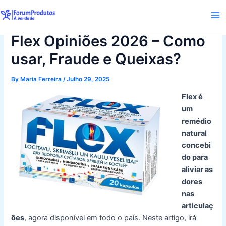
Skip
to
Ma
content
Flex Opiniões 2026 – Como
Me
usar, Fraude e Queixas?
By
Maria Ferreira
/
Julho 29, 2025
Flex é
um
remédio
natural
concebi
do para
aliviar as
dores
nas
articulaç
ões
, agora disponível em todo o país. Neste artigo, irá