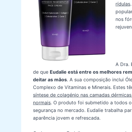
rídulas
popular
nos fó
rejuven
A Dra. 
de que
Eudalie está entre os melhores re
deitar as mãos
. A sua composição inclui Ól
Complexo de Vitaminas e Minerais. Estes t
síntese de colagénio nas camadas dérmicas 
normais
. O produto foi submetido a todos o
segurança no mercado. Eudalie trabalha pa
aparência jovem e refrescada.