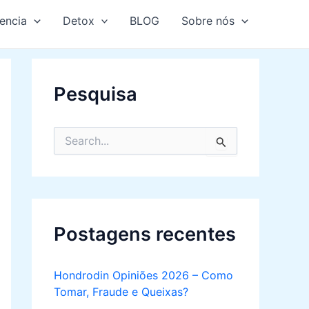
encia
Detox
BLOG
Sobre nós
Pesquisa
S
e
a
r
c
h
f
Postagens recentes
o
r
:
Hondrodin Opiniões 2026 – Como
Tomar, Fraude e Queixas?