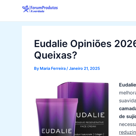
Skip
to
content
Eudalie Opiniões 202
Queixas?
By
Maria Ferreira
/
Janeiro 21, 2025
Eudali
melhora
suavid
camada
de suj
necess
reduzin