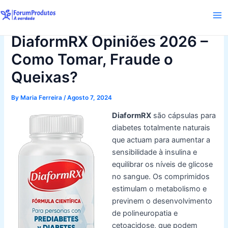
Skip
to
Ma
content
DiaformRX Opiniões 2026 –
Me
Como Tomar, Fraude o
Queixas?
By
Maria Ferreira
/
Agosto 7, 2024
DiaformRX
são cápsulas para
diabetes totalmente naturais
que actuam para aumentar a
sensibilidade à insulina e
equilibrar os níveis de glicose
no sangue. Os comprimidos
estimulam o metabolismo e
previnem o desenvolvimento
de polineuropatia e
cetoacidose, que podem