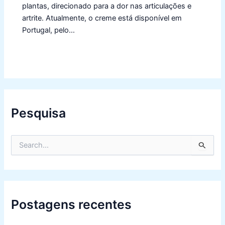
plantas, direcionado para a dor nas articulações e
artrite. Atualmente, o creme está disponível em
Portugal, pelo…
Pesquisa
S
e
a
r
c
h
f
Postagens recentes
o
r