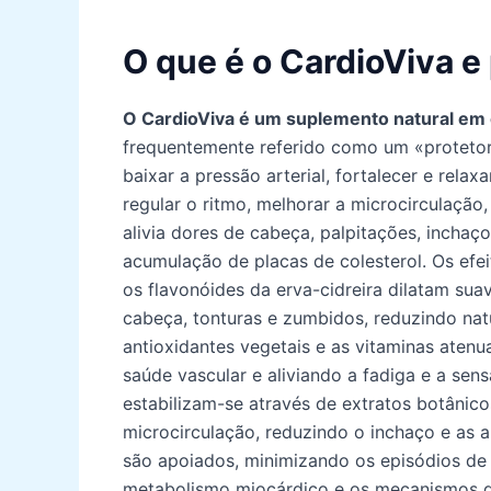
O que é o CardioViva e
O CardioViva é um suplemento natural em 
frequentemente referido como um «protetor 
baixar a pressão arterial, fortalecer e rela
regular o ritmo, melhorar a microcirculação
alivia dores de cabeça, palpitações, incha
acumulação de placas de colesterol. Os efei
os flavonóides da erva-cidreira dilatam su
cabeça, tonturas e zumbidos, reduzindo natu
antioxidantes vegetais e as vitaminas atenu
saúde vascular e aliviando a fadiga e a sen
estabilizam-se através de extratos botânico
microcirculação, reduzindo o inchaço e as a
são apoiados, minimizando os episódios de
metabolismo miocárdico e os mecanismos d