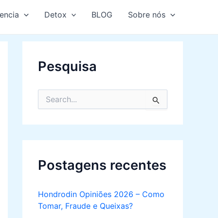
encia
Detox
BLOG
Sobre nós
Pesquisa
S
e
a
r
c
h
f
Postagens recentes
o
r
:
Hondrodin Opiniões 2026 – Como
Tomar, Fraude e Queixas?