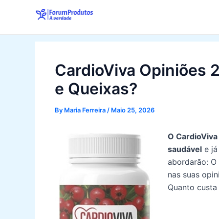
Skip
to
content
CardioViva Opiniões 
e Queixas?
By
Maria Ferreira
/
Maio 25, 2026
O CardioViva 
saudável
e já
abordarão: O 
nas suas opi
Quanto custa 