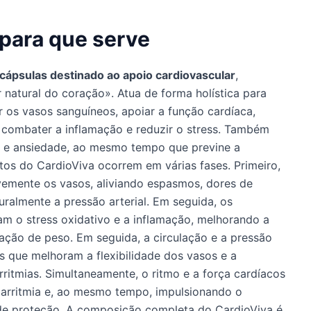
 para que serve
cápsulas destinado ao apoio cardiovascular
,
natural do coração». Atua de forma holística para
xar os vasos sanguíneos, apoiar a função cardíaca,
, combater a inflamação e reduzir o stress. Também
ço e ansiedade, ao mesmo tempo que previne a
tos do CardioViva ocorrem em várias fases. Primeiro,
avemente os vasos, aliviando espasmos, dores de
ralmente a pressão arterial. Em seguida, os
am o stress oxidativo e a inflamação, melhorando a
sação de peso. Em seguida, a circulação e a pressão
s que melhoram a flexibilidade dos vasos e a
rritmias. Simultaneamente, o ritmo e a força cardíacos
 arritmia e, ao mesmo tempo, impulsionando o
e proteção. A composição completa do CardioViva é