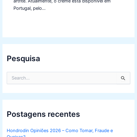
artrite. Atualmente, o creme está disponível em
Portugal, pelo…
Pesquisa
S
e
a
r
c
h
f
Postagens recentes
o
r
:
Hondrodin Opiniões 2026 – Como Tomar, Fraude e