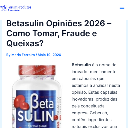
Skip
to
Ma
content
Betasulin Opiniões 2026 –
Me
Como Tomar, Fraude e
Queixas?
By
Maria Ferreira
/
Maio 19, 2026
Betasulin
é o nome do
inovador medicamento
em cápsulas que
estamos a analisar nesta
opinião. Estas cápsulas
inovadoras, produzidas
pela conceituada
empresa Geberich,
contêm ingredientes
naturais exclusivos que