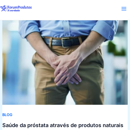
Skip
to
Ma
content
Me
BLOG
Saúde da próstata através de produtos naturais