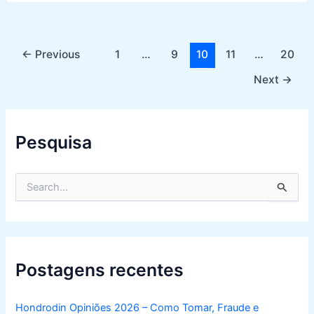
Post
←
Previous
1
…
9
10
11
…
20
pagination
Next
→
Pesquisa
S
e
a
r
c
h
f
Postagens recentes
o
r
:
Hondrodin Opiniões 2026 – Como Tomar, Fraude e