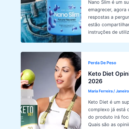
Nano Slim é um su
emagrecer, agora d
respostas a pergu
estão compartilha
instruções de util
Perda De Peso
Keto Diet Opin
2026
Maria Ferreira
/
Janeiro
Keto Diet é um su
complexo já está d
do produto irá fo
Quais são as opin