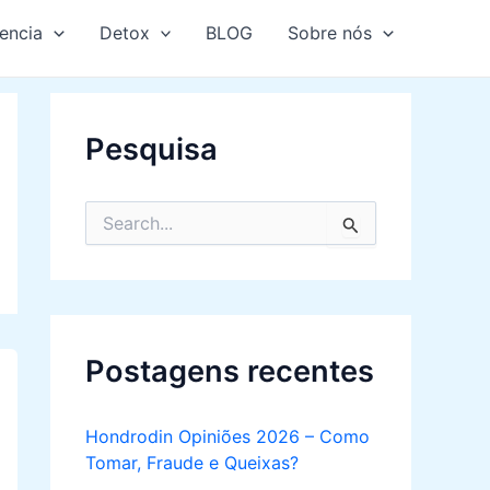
encia
Detox
BLOG
Sobre nós
Pesquisa
S
e
a
r
c
h
f
Postagens recentes
o
r
:
Hondrodin Opiniões 2026 – Como
Tomar, Fraude e Queixas?