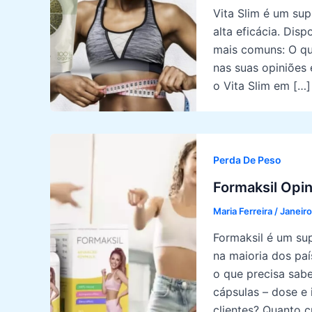
Vita Slim é um su
alta eficácia. Dis
mais comuns: O qu
nas suas opiniões
o Vita Slim em […]
Perda De Peso
Formaksil Opi
Maria Ferreira
/
Janeiro
Formaksil é um su
na maioria dos paí
o que precisa sab
cápsulas – dose e 
clientes? Quanto c